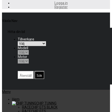
Logga in
Register
Växla Nav
Hitta din bil
Tillverkare
Modell
Motor
Återställ
Sök
Meny
Hem
CHIP TUNING
RACECHIP GTS BLACK
RACECHIP GTS