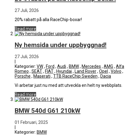
27 Juli, 2026
20% rabatt på alla RaceChip-boxar!
Read more
Ny hemsida under uppbyggnad!
27 Juli, 2026
|
Kategorier:
VW
,
Ford
,
Audi
,
BMW
,
Mercedes
,
AMG
,
Alfa
Romeo
,
SEAT
,
FIAT
,
Hyundai
,
Land Rover
,
Opel
,
Volvo
,
Porsche
,
Maserati
,
TTB RaceChip Sweden
,
Dacia
Vi arbetar just nu med att utveckla en helt ny webbplats.
Read more
BMW 540d G61 210kW
01 Februari, 2025
|
Kategorier:
BMW