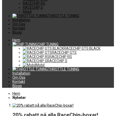
RACECHIP RS
RACECHIP S
Mobil
THROTTLE TUNING
Installation
Om Oss
Kontakt
Blogg
Hem
CHIP TUNING
RACECHIP GTS BLACK
RACECHIP GTS
RACECHIP RS
RACECHIP S
Mobil
THROTTLE TUNING
Installation
Om Oss
Kontakt
Blogg
Hem
Nyheter
20% rabatt på alla RaceChip-boxar!