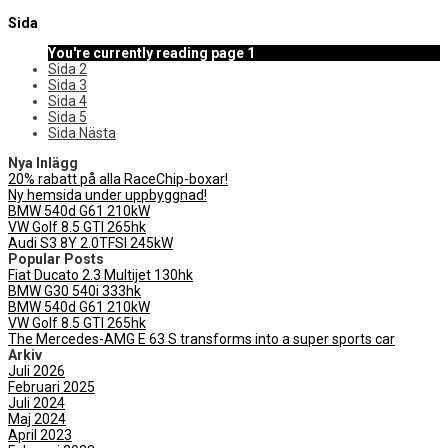
Sida
You're currently reading page
1
Sida
2
Sida
3
Sida
4
Sida
5
Sida
Nästa
Nya Inlägg
20% rabatt på alla RaceChip-boxar!
Ny hemsida under uppbyggnad!
BMW 540d G61 210kW
VW Golf 8.5 GTI 265hk
Audi S3 8Y 2.0TFSI 245kW
Popular Posts
Fiat Ducato 2.3 Multijet 130hk
BMW G30 540i 333hk
BMW 540d G61 210kW
VW Golf 8.5 GTI 265hk
The Mercedes-AMG E 63 S transforms into a super sports car
Arkiv
Juli 2026
Februari 2025
Juli 2024
Maj 2024
April 2023