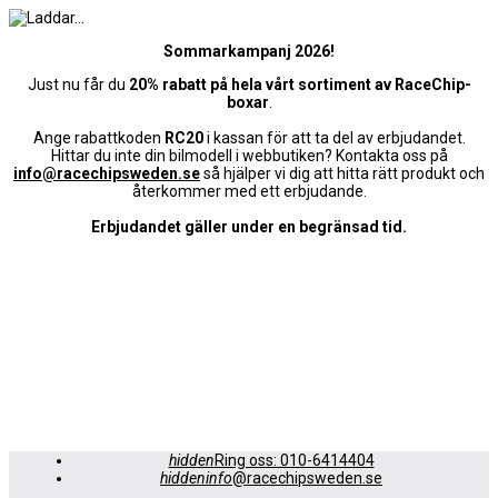
Sommarkampanj 2026!
Just nu får du
20% rabatt på hela vårt sortiment av RaceChip-
boxar
.
Ange rabattkoden
RC20
i kassan för att ta del av erbjudandet.
Hittar du inte din bilmodell i webbutiken? Kontakta oss på
info@racechipsweden.se
så hjälper vi dig att hitta rätt produkt och
återkommer med ett erbjudande.
Erbjudandet gäller under en begränsad tid.
hidden
Ring oss: 010-6414404
hiddeninfo
@racechipsweden.se