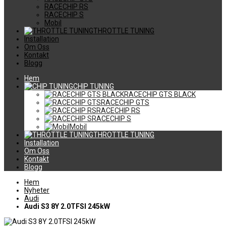
RACECHIP RS
RACECHIP S
Mobil
THROTTLE TUNING
Installation
Om Oss
Kontakt
Blogg
Hem
CHIP TUNING
RACECHIP GTS BLACK
RACECHIP GTS
RACECHIP RS
RACECHIP S
Mobil
THROTTLE TUNING
Installation
Om Oss
Kontakt
Blogg
Hem
Nyheter
Audi
Audi S3 8Y 2.0TFSI 245kW