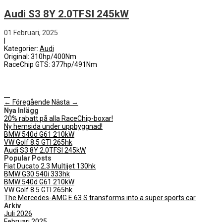
Audi S3 8Y 2.0TFSI 245kW
01 Februari, 2025
|
Kategorier:
Audi
Original: 310hp/400Nm
RaceChip GTS: 377hp/491Nm
← Föregående
Nästa →
Nya Inlägg
20% rabatt på alla RaceChip-boxar!
Ny hemsida under uppbyggnad!
BMW 540d G61 210kW
VW Golf 8.5 GTI 265hk
Audi S3 8Y 2.0TFSI 245kW
Popular Posts
Fiat Ducato 2.3 Multijet 130hk
BMW G30 540i 333hk
BMW 540d G61 210kW
VW Golf 8.5 GTI 265hk
The Mercedes-AMG E 63 S transforms into a super sports car
Arkiv
Juli 2026
Februari 2025