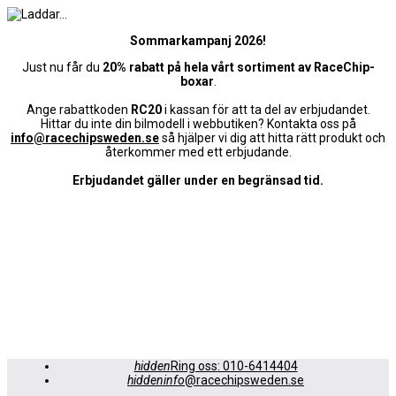
Sommarkampanj 2026!
Just nu får du
20% rabatt på hela vårt sortiment av RaceChip-
boxar
.
Ange rabattkoden
RC20
i kassan för att ta del av erbjudandet.
Hittar du inte din bilmodell i webbutiken? Kontakta oss på
info@racechipsweden.se
så hjälper vi dig att hitta rätt produkt och
återkommer med ett erbjudande.
Erbjudandet gäller under en begränsad tid.
hidden
Ring oss: 010-6414404
hiddeninfo
@racechipsweden.se