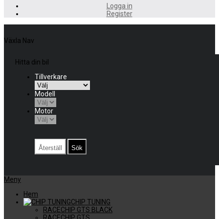
Logga in
Register
Växla Nav
Hitta din bil
Tillverkare
Modell
Motor
Återställ
Sök
Meny
Hem
CHIP TUNING
RACECHIP GTS BLACK
RACECHIP GTS