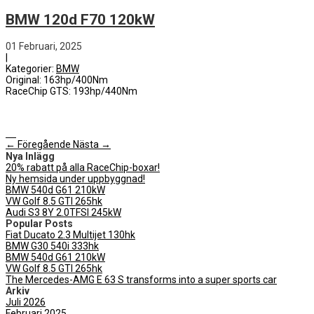
BMW 120d F70 120kW
01 Februari, 2025
|
Kategorier:
BMW
Original: 163hp/400Nm
RaceChip GTS: 193hp/440Nm
← Föregående
Nästa →
Nya Inlägg
20% rabatt på alla RaceChip-boxar!
Ny hemsida under uppbyggnad!
BMW 540d G61 210kW
VW Golf 8.5 GTI 265hk
Audi S3 8Y 2.0TFSI 245kW
Popular Posts
Fiat Ducato 2.3 Multijet 130hk
BMW G30 540i 333hk
BMW 540d G61 210kW
VW Golf 8.5 GTI 265hk
The Mercedes-AMG E 63 S transforms into a super sports car
Arkiv
Juli 2026
Februari 2025